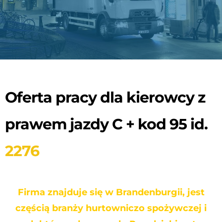
Oferta pracy dla kierowcy z
prawem jazdy C + kod 95 id.
2276
Firma znajduje się w Brandenburgii, jest
częścią branży hurtowniczo spożywczej i