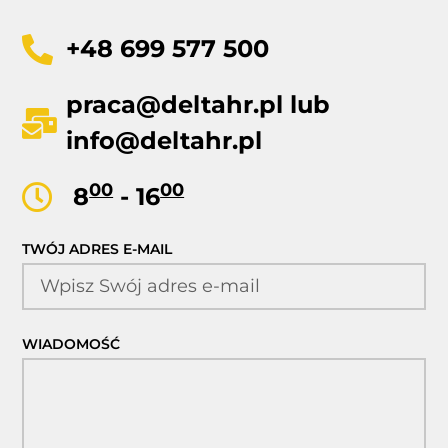
+48 699 577 500
praca@deltahr.pl
lub
info@deltahr.pl
00
00
8
- 16
TWÓJ ADRES E-MAIL
WIADOMOŚĆ