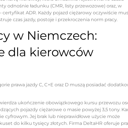
y odnośnie ładunku (CMR, listy przewozowe) oraz, w
 certyfikat ADR. Każdy pojazd ciężarowy oczywiście mus
struje czas jazdy, postoje i przekroczenia norm pracy.
cy w Niemczech:
e dla kierowców
orie prawa jazdy C, C+E oraz D muszą posiadać dodatk
twierdza ukończenie obowiązkowego kursu przewozu o
dzących pojazdy ciężarowe o masie powyżej 3,5 tony. Ka
afie cyfrowym. Jej brak lub nieprawidłowe użycie może
set do kilku tysięcy złotych. Firma DeltaHR oferuje pr