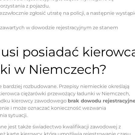
rzystania z pojazdu.
zwłocznie zgłosić utratę na policji, a następnie wystąpi
h zawartych w dowodzie rejestracyjnym ze stanem
si posiadać kierowc
ki w Niemczech?
ardziej rozbudowane. Przepisy niemieckie określają
kierowca ciężarówki przewożący ładunki w Niemczech,
ypadku kierowcy zawodowego
brak dowodu rejestracyjn
enie i może oznaczać konieczność wezwania
ia sytuacji.
e jest także świadectwo kwalifikacji zawodowej z
 kartę kierowcy, która umożliwia rejestrowanie czasu