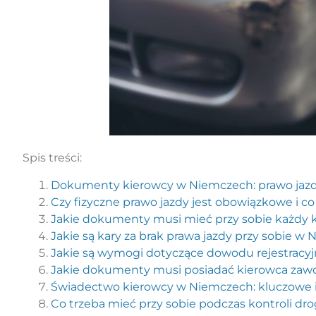
Spis treści:
Dokumenty kierowcy w Niemczech: prawo jazdy
Czy fizyczne prawo jazdy jest obowiązkowe i c
Jakie dokumenty musi mieć przy sobie każdy
Jakie są kary za brak prawa jazdy przy sobie w
Jakie są wymogi dotyczące dowodu rejestracy
Jakie dokumenty musi posiadać kierowca zaw
Świadectwo kierowcy w Niemczech: kluczowe 
Co trzeba mieć przy sobie podczas kontroli d