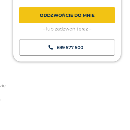
ODDZWOŃCIE DO MNIE
– lub zadzwoń teraz –
699 577 500
zie
a