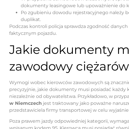
dokumenty leasingowe lub upoważnienie do ko
Po zgubieniu dowodu rejestracyjnego należy bez
duplikat.
Podczas kontroli policja sprawdza zgodność danyc
faktycznym pojazdu.
Jakie dokumenty mu
zawodowy ciężarów
Wymogi wobec kierowców zawodowych są znacznie b
precyzyjnie, jakie dokumenty musi posiadać każdy 
niezależnie od obywatelstwa. Przykładowo, w prz
w Niemczech
jest traktowany jako poważne narusz
przedstawiciela firmy transportowej w celu wyjaśnien
Poza prawem jazdy odpowiedniej kategorii, wymagan
wpisanym kodem 95. Kierowca musi posiadać również