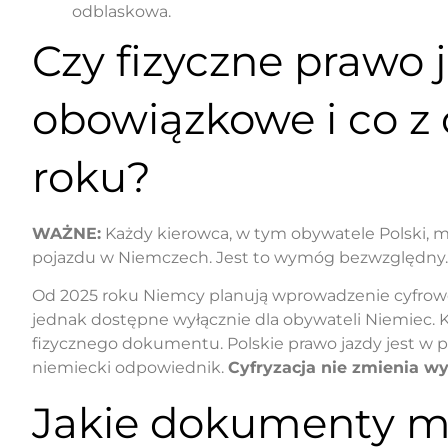
odblaskowa.
Czy fizyczne prawo j
obowiązkowe i co z
roku?
WAŻNE:
Każdy kierowca, w tym obywatele Polski, m
pojazdu w Niemczech. Jest to wymóg bezwzględny.
Od 2025 roku Niemcy planują wprowadzenie cyfroweg
jednak dostępne wyłącznie dla obywateli Niemiec. 
fizycznego dokumentu. Polskie prawo jazdy jest w 
niemiecki odpowiednik.
Cyfryzacja nie zmienia 
Jakie dokumenty mu