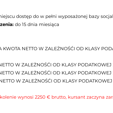
miejscu dostęp do w pełni wyposażonej bazy socja
zenia:
do 15 dnia miesiąca
 KWOTA NETTO W ZALEŻNOŚĆI OD KLASY POD
ETTO W ZALEŻNOŚĆI OD KLASY PODATKOWEJ 2
TTO W ZALEŻNOŚĆI OD KLASY PODATKOWEJ 2
ETTO W ZALEŻNOŚĆI OD KLASY PODATKOWEJ 1
lenie wynosi 2250 € brutto, kursant zaczyna zara