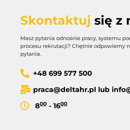
Skontaktuj
się z
Masz pytania odnośnie pracy, systemu p
procesu rekrutacji? Chętnie odpowiemy n
pytania.
+48 699 577 500
praca@deltahr.pl
lub
info
00
00
8
- 16