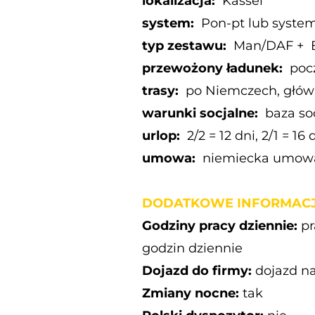
lokalizacja:
Kassel
system:
Pon-pt lub systemy
typ zestawu:
Man/DAF + B
przewożony ładunek:
poc
trasy:
po Niemczech, głów
warunki socjalne:
baza so
urlop:
2/2 = 12 dni, 2/1 = 16
umowa:
niemiecka umowa 
DODATKOWE INFORMACJ
Godziny pracy dziennie:
pr
godzin dziennie
Dojazd do firmy:
dojazd na
Zmiany nocne:
tak