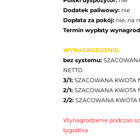
Polski dyspozytor:
nie
Dodatek paliwowy:
nie
Dopłata za pokój:
nie, na 
Termin wypłaty wynagrod
WYNAGRODZENIE:
bez systemu:
SZACOWANA
NETTO
3/1:
SZACOWANA KWOTA N
2/1:
SZACOWANA KWOTA NE
2/2:
SZACOWANA KWOTA N
Wynagrodzenie podczas szko
tygodnia