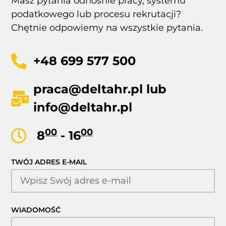
Masz pytania odnośnie pracy, systemu
podatkowego lub procesu rekrutacji?
Chętnie odpowiemy na wszystkie pytania.
+48 699 577 500
praca@deltahr.pl
lub
info@deltahr.pl
00
00
8
- 16
TWÓJ ADRES E-MAIL
WIADOMOŚĆ