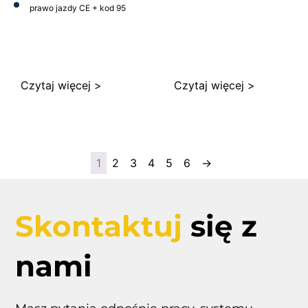
prawo jazdy CE + kod 95
Czytaj więcej >
Czytaj więcej >
1
2
3
4
5
6
→
Skontaktuj
się z
nami