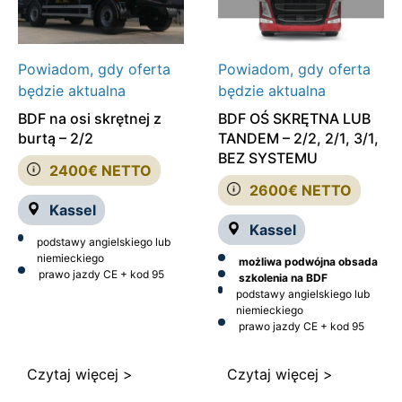
Powiadom, gdy oferta
Powiadom, gdy oferta
będzie aktualna
będzie aktualna
BDF na osi skrętnej z
BDF OŚ SKRĘTNA LUB
burtą – 2/2
TANDEM – 2/2, 2/1, 3/1,
BEZ SYSTEMU
2400€ NETTO
2600€ NETTO
Kassel
Kassel
podstawy angielskiego lub
niemieckiego
możliwa podwójna obsada
prawo jazdy CE + kod 95
szkolenia na BDF
podstawy angielskiego lub
niemieckiego
prawo jazdy CE + kod 95
Czytaj więcej >
Czytaj więcej >