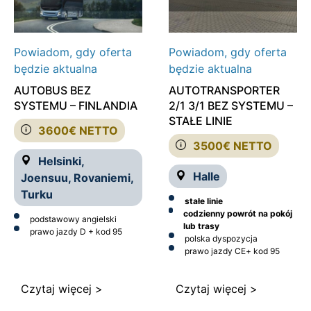
Powiadom, gdy oferta
Powiadom, gdy oferta
będzie aktualna
będzie aktualna
AUTOBUS BEZ
AUTOTRANSPORTER
SYSTEMU – FINLANDIA
2/1 3/1 BEZ SYSTEMU –
STAŁE LINIE
3600€ NETTO
3500€ NETTO
Helsinki,
Halle
Joensuu, Rovaniemi,
Turku
stałe linie
codzienny powrót na pokój
podstawowy angielski
lub trasy
prawo jazdy D + kod 95
polska dyspozycja
prawo jazdy CE
+ kod 95
Czytaj więcej >
Czytaj więcej >