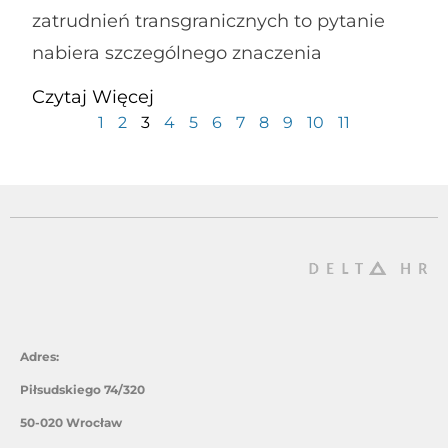
zatrudnień transgranicznych to pytanie
nabiera szczególnego znaczenia
Czytaj Więcej
1
2
3
4
5
6
7
8
9
10
11
Adres:
Piłsudskiego 74/320
50-020 Wrocław