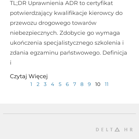
TL;DR Uprawnienia ADR to certyfikat
potwierdzający kwalifikacje kierowcy do
przewozu drogowego towarów
niebezpiecznych. Zdobycie go wymaga
ukończenia specjalistycznego szkolenia i
zdania egzaminu państwowego. Definicja
i
Czytaj Więcej
1
2
3
4
5
6
7
8
9
10
11