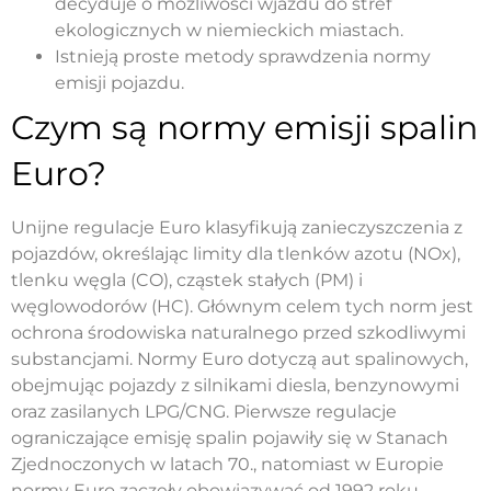
decyduje o możliwości wjazdu do stref
ekologicznych w niemieckich miastach.
Istnieją proste metody sprawdzenia normy
emisji pojazdu.
Czym są normy emisji spalin
Euro?
Unijne regulacje Euro klasyfikują zanieczyszczenia z
pojazdów, określając limity dla tlenków azotu (NOx),
tlenku węgla (CO), cząstek stałych (PM) i
węglowodorów (HC). Głównym celem tych norm jest
ochrona środowiska naturalnego przed szkodliwymi
substancjami. Normy Euro dotyczą aut spalinowych,
obejmując pojazdy z silnikami diesla, benzynowymi
oraz zasilanych LPG/CNG.
Pierwsze regulacje
ograniczające emisję spalin pojawiły się w Stanach
Zjednoczonych w latach 70., natomiast w Europie
normy Euro zaczęły obowiązywać od 1992 roku.