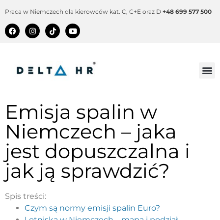
Praca w Niemczech dla kierowców kat. C, C+E oraz D
+48 699 577 500
Emisja spalin w
Niemczech – jaka
jest dopuszczalna i
jak ją sprawdzić?
Spis treści:
Czym są normy emisji spalin Euro?
Lotniska w Niemczech – mapa i podział