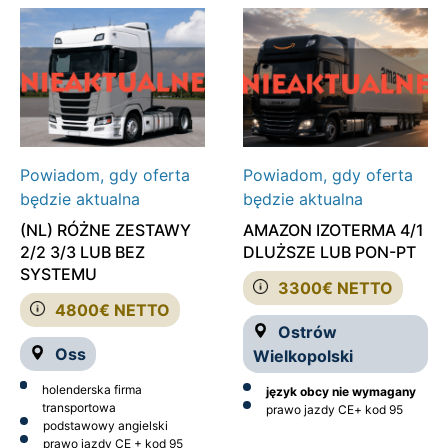
Powiadom, gdy oferta
Powiadom, gdy oferta
będzie aktualna
będzie aktualna
(NL) RÓŻNE ZESTAWY
AMAZON IZOTERMA 4/1
2/2 3/3 LUB BEZ
DLUŻSZE LUB PON-PT
SYSTEMU
3300€ NETTO
4800€ NETTO
Ostrów
Oss
Wielkopolski
holenderska firma
język obcy nie wymagany
transportowa
prawo jazdy CE
+ kod 95
podstawowy angielski
prawo jazdy CE + kod 95