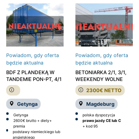
Powiadom, gdy oferta
Powiadom, gdy oferta
będzie aktualna
będzie aktualna
BDF Z PLANDEKĄ W
BETONIARKA 2/1, 3/1,
TANDEMIE PON-PT, 4/1
WEEKENDY WOLNE
2300€ NETTO
Getynga
Magdeburg
Getynga
polska dyspozycja
2600€ brutto + diety+
prawo jazdy CE lub C
premia
+ kod 95
podstawy niemieckiego lub
angielskiego