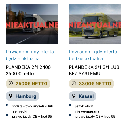
Powiadom, gdy oferta
Powiadom, gdy oferta
będzie aktualna
będzie aktualna
PLANDEKA 2/1 2400-
PLANDEKA 2/1 3/1 LUB
2500 € netto
BEZ SYSTEMU
2500€ NETTO
3300€ NETTO
Hamburg
Kassel
podstawowy angielski lub
język obcy
niemiecki
nie wymagany
prawo jazdy CE + kod 95
prawo jazdy CE + kod 95