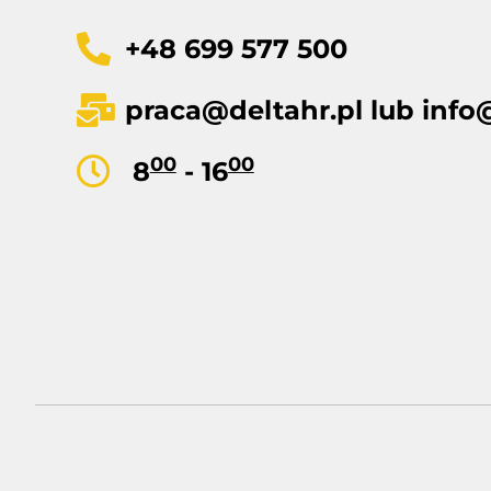
+48 699 577 500
praca@deltahr.pl
lub
info
00
00
8
- 16