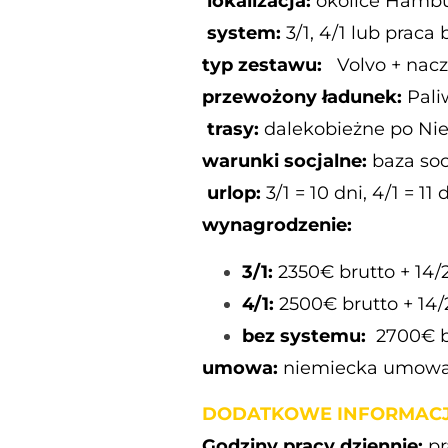
lokalizacja:
okolice Hamb
system:
3/1, 4/1 lub praca
typ zestawu:
Volvo + nacz
przewożony ładunek:
Pali
trasy:
dalekobieżne po N
warunki socjalne:
baza soc
urlop:
3/1 = 10 dni, 4/1 = 11
wynagrodzenie:
3/1:
2350€ brutto + 14/
4/1:
2500€ brutto + 14/
bez systemu:
2700€ br
umowa:
niemiecka umowa 
DODATKOWE INFORMACJ
Godziny pracy dziennie:
pr