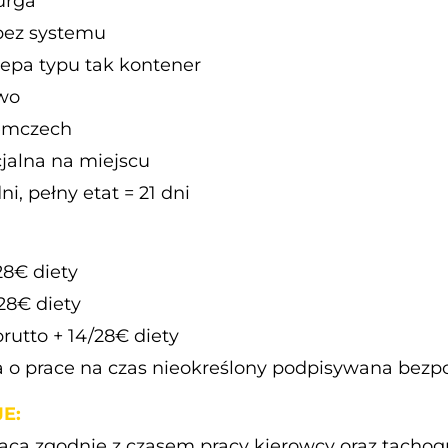
urga
 bez systemu
epa typu tak kontener
wo
iemczech
jalna na miejscu
 dni, pełny etat = 21 dni
28€ diety
28€ diety
utto + 14/28€ diety
o prace na czas nieokreślony podpisywana bezp
E:
aca zgodnie z czasem pracy kierowcy oraz tachogr