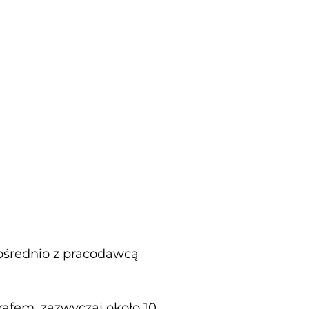
ośrednio z pracodawcą
afem, zazwyczaj około 10